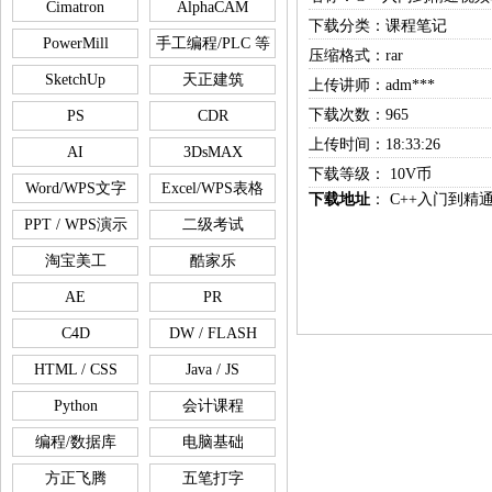
Cimatron
AlphaCAM
下载分类：课程笔记
PowerMill
手工编程/PLC 等
压缩格式：rar
SketchUp
天正建筑
上传讲师：adm***
下载次数：965
PS
CDR
上传时间：18:33:26
AI
3DsMAX
下载等级： 10V币
Word/WPS文字
Excel/WPS表格
下载地址
：
C++入门到精
PPT / WPS演示
二级考试
淘宝美工
酷家乐
AE
PR
C4D
DW / FLASH
HTML / CSS
Java / JS
Python
会计课程
编程/数据库
电脑基础
方正飞腾
五笔打字