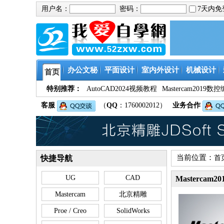
用户名：
密码：
7天内
办公文秘
平面设计
室内外设计
机械设计
首页
特别推荐：
AutoCAD2024视频教程
Mastercam201
客服
（
QQ
：1760002012）
业务合作
当前位置：
快捷导航
首
UG
CAD
Mastercam
Mastercam
北京精雕
Proe / Creo
SolidWorks