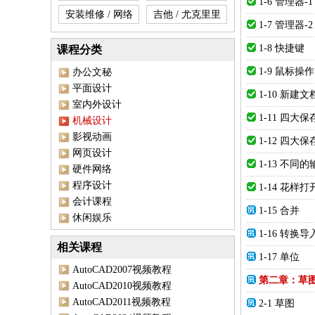
1-6 管理器-1
安装维修 / 网络
吉他 / 尤克里里
1-7 管理器-2
1-8 快捷键
课程分类
1-9 鼠标操作
办公文秘
平面设计
1-10 新建文
室内外设计
1-11 四大
机械设计
影视动画
1-12 四大
网页设计
1-13 不同的
硬件网络
程序设计
1-14 花样打
会计课程
1-15 合并
休闲娱乐
1-16 转换
相关课程
1-17 单位
AutoCAD2007视频教程
第二章：草
AutoCAD2010视频教程
AutoCAD2011视频教程
2-1 草图