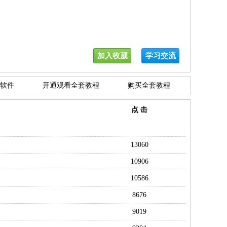
加入收葳
学习交流
软件
开通观看全套教程
购买全套教程
点 击
13060
10906
10586
8676
9019