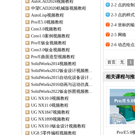
AutoCAD2024视频教程
2-2 点的绘制
中望CAD2020机械版视频教程
2-3 点的样式
AutoLisp视频教程
Pro/E5.0视频教程
2-4 坐标的
Creo3.0视频教程
2-5 网格
Creo1.0案例视频教程
Pro/E钣金视频教程
2-6 动态绘点
Creo3.0钣金视频教程
Pro/E曲面造型视频教程
首页
无
1
SolidWorks2014视频教程
SolidWorks2012钣金设计视频教...
相关课程与推
SolidWorks2015自动化设备设计...
SolidWorks2016动画与运动仿真...
SolidWorks2022钣金拆图视频教...
UG NX10.0视频教程
UG NX11.0视频教程
UG NX1847视频教程
UG NX1899视频教程
UG NX10.0钣金设计视频教程
Pro/E5
UG8.5零件编程视频教程