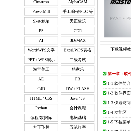
Cimatron
AlphaCAM
PowerMill
手工编程/PLC 等
SketchUp
天正建筑
PS
CDR
AI
3DsMAX
下载视频教
Word/WPS文字
Excel/WPS表格
PPT / WPS演示
二级考试
淘宝美工
酷家乐
第一章：软
AE
PR
1-1 软件简介
C4D
DW / FLASH
1-2 软件界面
HTML / CSS
Java / JS
1-3 快速访
Python
会计课程
1-4 功能区
编程/数据库
电脑基础
1-5 下拉菜单
方正飞腾
五笔打字