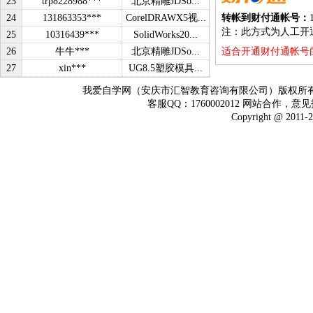
23
trp8228988***
北京精雕JDSo...
24
131863353***
CorelDRAWX5视...
转帐到财付通帐号：
注：此方式为人工开
25
10316439***
SolidWorks20...
26
牛牛***
北京精雕JDSo...
适合开通财付通帐号
27
xin***
UG8.5塑胶模具...
我爱自学网（安庆市汇智教育咨询有限公司）版权所
客服QQ：1760002012 网站合作，意见
Copyright @