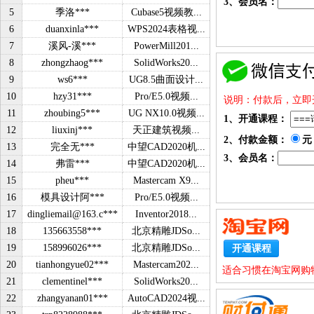
3、会员名：
5
季洛***
Cubase5视频教...
6
duanxinla***
WPS2024表格视...
7
溪风-溪***
PowerMill201...
8
zhongzhaog***
SolidWorks20...
9
ws6***
UG8.5曲面设计...
10
hzy31***
Pro/E5.0视频...
说明：付款后，立即
11
zhoubing5***
UG NX10.0视频...
1、开通课程：
12
liuxinj***
天正建筑视频...
2、付款金额：
元
13
完全无***
中望CAD2020机...
3、会员名：
14
弗雷***
中望CAD2020机...
15
pheu***
Mastercam X9...
16
模具设计阿***
Pro/E5.0视频...
17
dingliemail@163.c***
Inventor2018...
18
135663558***
北京精雕JDSo...
19
158996026***
北京精雕JDSo...
开通课程
20
tianhongyue02***
Mastercam202...
适合习惯在淘宝网购
21
clementinel***
SolidWorks20...
22
zhangyanan01***
AutoCAD2024视...