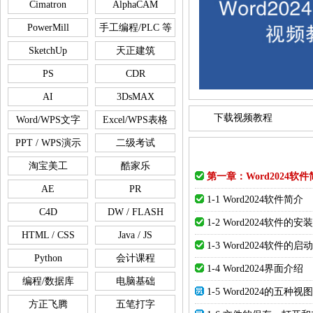
Cimatron
AlphaCAM
PowerMill
手工编程/PLC 等
SketchUp
天正建筑
PS
CDR
AI
3DsMAX
下载视频教程
Word/WPS文字
Excel/WPS表格
PPT / WPS演示
二级考试
淘宝美工
酷家乐
第一章：Word2024
AE
PR
1-1 Word2024软件简介
C4D
DW / FLASH
1-2 Word2024软件的安装
HTML / CSS
Java / JS
1-3 Word2024软件的
Python
会计课程
1-4 Word2024界面介绍
编程/数据库
电脑基础
1-5 Word2024的五种视图
方正飞腾
五笔打字