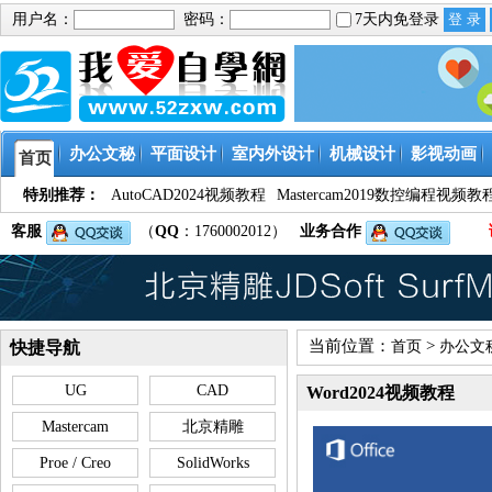
用户名：
密码：
7天内免登录
办公文秘
平面设计
室内外设计
机械设计
影视动画
首页
特别推荐：
AutoCAD2024视频教程
Mastercam2019数控编程视频教
客服
（
QQ
：1760002012）
业务合作
当前位置：
>
快捷导航
首页
办公文
UG
CAD
Word2024视频教程
Mastercam
北京精雕
Proe / Creo
SolidWorks