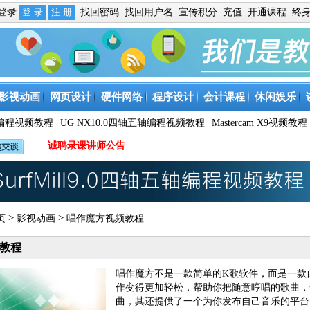
免登录
找回密码
找回用户名
宣传积分
充值
开通课程
终
影视动画
网页设计
硬件网络
程序设计
会计课程
休闲娱乐
9数控编程视频教程
UG NX10.0四轴五轴编程视频教程
Mastercam X9视频教程
诚聘录课讲师公告
>
>
页
影视动画
唱作魔方视频教程
教程
唱作魔方不是一款简单的K歌软件，而是一款
作变得更加轻松，帮助你把随意哼唱的歌曲，
曲，其还提供了一个为你发布自己音乐的平台