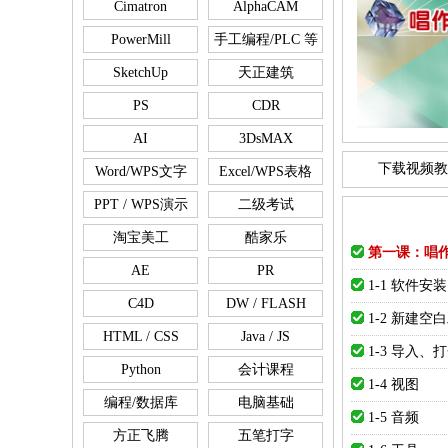
Cimatron
AlphaCAM
PowerMill
手工编程/PLC 等
SketchUp
天正建筑
PS
CDR
AI
3DsMAX
下载视频教
Word/WPS文字
Excel/WPS表格
PPT / WPS演示
二级考试
淘宝美工
酷家乐
第一课：唱
AE
PR
1-1 软件安装
C4D
DW / FLASH
1-2 新建
HTML / CSS
Java / JS
1-3 导入、
Python
会计课程
1-4 视图
编程/数据库
电脑基础
1-5 音频
方正飞腾
五笔打字