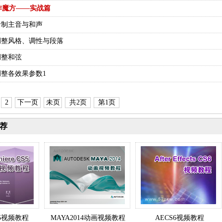
作魔方——实战篇
1)录制主音与和声
2)调整风格、调性与段落
)调整和弦
4)调整各效果参数1
2
下一页
未页
共2页
第1页
荐
CS5视频教程
MAYA2014动画视频教程
AECS6视频教程