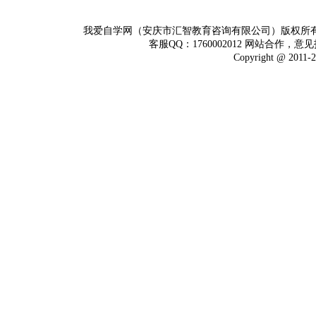
我爱自学网（安庆市汇智教育咨询有限公司）版权所
客服QQ：1760002012 网站合作，意见
Copyright @