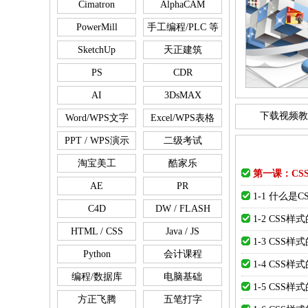
Cimatron
AlphaCAM
PowerMill
手工编程/PLC 等
SketchUp
天正建筑
PS
CDR
AI
3DsMAX
下载视频教
Word/WPS文字
Excel/WPS表格
PPT / WPS演示
二级考试
淘宝美工
酷家乐
第一课：CS
AE
PR
1-1 什么是C
C4D
DW / FLASH
1-2 CSS
HTML / CSS
Java / JS
1-3 CSS
Python
会计课程
1-4 CSS
编程/数据库
电脑基础
1-5 CSS
方正飞腾
五笔打字