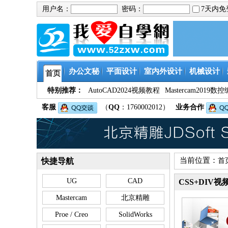
用户名：
密码：
7天内
办公文秘
平面设计
室内外设计
机械设计
首页
特别推荐：
AutoCAD2024视频教程
Mastercam201
客服
（
QQ
：1760002012）
业务合作
当前位置：
快捷导航
首
UG
CAD
CSS+DIV视
Mastercam
北京精雕
Proe / Creo
SolidWorks