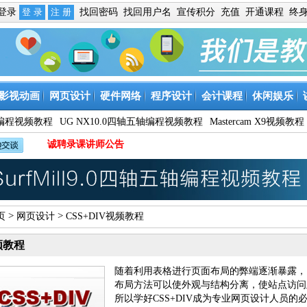
免登录
找回密码
找回用户名
宣传积分
充值
开通课程
终
影视动画
网页设计
硬件网络
程序设计
会计课程
休闲娱乐
9数控编程视频教程
UG NX10.0四轴五轴编程视频教程
Mastercam X9视频教程
诚聘录课讲师公告
>
>
页
网页设计
CSS+DIV视频教程
频教程
随着利用表格进行页面布局的弊端逐渐暴露，网
布局方法可以使外观与结构分离，使站点访问
所以学好CSS+DIV成为专业网页设计人员