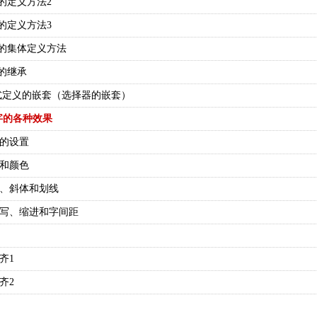
样式的定义方法2
样式的定义方法3
样式的集体定义方法
式的继承
SS样式定义的嵌套（选择器的嵌套）
字的各种效果
式的设置
小和颜色
粗细、斜体和划线
大小写、缩进和字间距
齐1
齐2