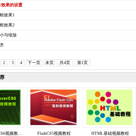
片效果的设置
边框效果1
边框效果2
大小与缩放
对齐
2
3
4
下一页
未页
共4页
第1页
荐
rCS6视频教...
FlashCS5视频教程
HTML基础视频教程