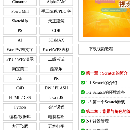
Cimatron
AlphaCAM
PowerMill
手工编程/PLC 等
SketchUp
天正建筑
PS
CDR
AI
3DsMAX
下载视频教程
Word/WPS文字
Excel/WPS表格
PPT / WPS演示
二级考试
淘宝美工
酷家乐
第一章：Scratch的简介
AE
PR
1-1 Scratch的介绍
C4D
DW / FLASH
1-2 Scratch的环境准备
HTML / CSS
Java / JS
1-3 第一个Scratch游戏
Python
会计课程
第二章：背景与角色的
编程/数据库
电脑基础
2-1 背景管理
方正飞腾
五笔打字