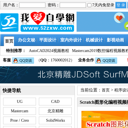
用户名：
密码：
7天内免登录
办公文秘
平面设计
室内外设计
机械设计
影视动画
首页
特别推荐：
AutoCAD2024视频教程
Mastercam2019数控编程视频教
客服
（
QQ
：1760002012）
业务合作
当前位置：
>
快捷导航
首页
程序设
UG
CAD
Scratch图形化编程视
Mastercam
北京精雕
Proe / Creo
SolidWorks