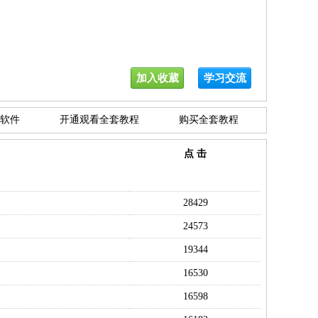
加入收葳
学习交流
软件
开通观看全套教程
购买全套教程
点 击
28429
24573
19344
16530
16598