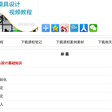
程
下载课程笔记
下载课程案例素材
下载相关
标 题
具设计基础知识
初始化
设定
设定
调入