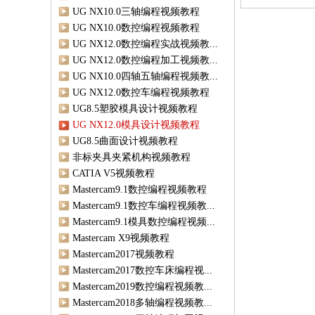
UG NX10.0三轴编程视频教程
UG NX10.0数控编程视频教程
UG NX12.0数控编程实战视频教...
UG NX12.0数控编程加工视频教...
UG NX10.0四轴五轴编程视频教...
UG NX12.0数控车编程视频教程
UG8.5塑胶模具设计视频教程
UG NX12.0模具设计视频教程
UG8.5曲面设计视频教程
非标夹具夹紧机构视频教程
CATIA V5视频教程
Mastercam9.1数控编程视频教程
Mastercam9.1数控车编程视频教...
Mastercam9.1模具数控编程视频...
Mastercam X9视频教程
Mastercam2017视频教程
Mastercam2017数控车床编程视...
Mastercam2019数控编程视频教...
Mastercam2018多轴编程视频教...