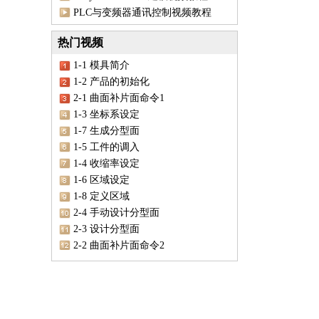
PLC与变频器通讯控制视频教程
热门视频
1-1 模具简介
1-2 产品的初始化
2-1 曲面补片面命令1
1-3 坐标系设定
1-7 生成分型面
1-5 工件的调入
1-4 收缩率设定
1-6 区域设定
1-8 定义区域
2-4 手动设计分型面
2-3 设计分型面
2-2 曲面补片面命令2