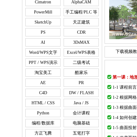
Cimatron
AlphaCAM
PowerMill
手工编程/PLC 等
SketchUp
天正建筑
PS
CDR
AI
3DsMAX
下载视频教
Word/WPS文字
Excel/WPS表格
PPT / WPS演示
二级考试
淘宝美工
酷家乐
第一课：地
AE
PR
1-1 课程前言
C4D
DW / FLASH
1-2 根据网
HTML / CSS
Java / JS
1-3 根据曲
Python
会计课程
1-4 如何创
编程/数据库
电脑基础
1-5 曲面投射
方正飞腾
五笔打字