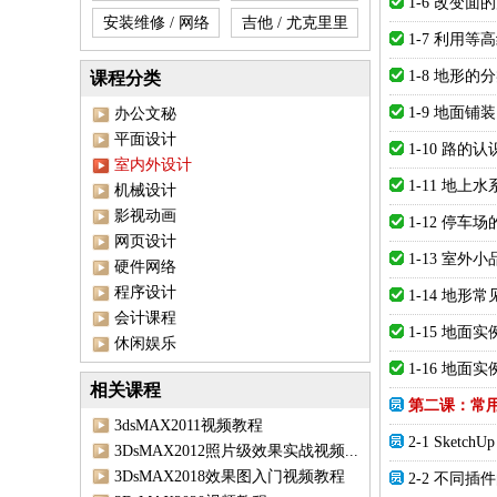
1-6 改变面
安装维修 / 网络
吉他 / 尤克里里
1-7 利用
1-8 地形的
课程分类
1-9 地面铺装
办公文秘
平面设计
1-10 路的认
室内外设计
1-11 地上水
机械设计
影视动画
1-12 停车
网页设计
1-13 室外
硬件网络
程序设计
1-14 地形
会计课程
1-15 地面
休闲娱乐
1-16 地面
相关课程
第二课：常
3dsMAX2011视频教程
2-1 Sketc
3DsMAX2012照片级效果实战视频...
3DsMAX2018效果图入门视频教程
2-2 不同