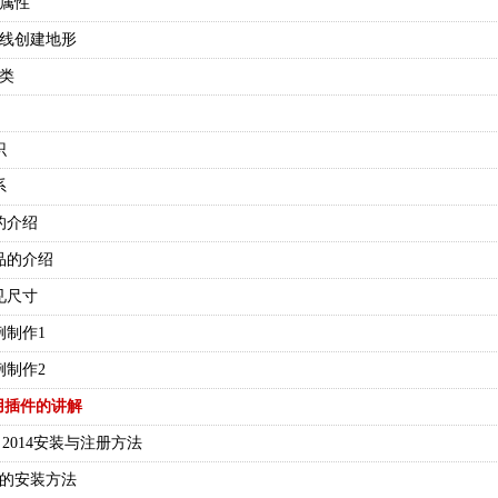
的属性
等高线创建地形
分类
识
系
场的介绍
小品的介绍
常见尺寸
实例制作1
实例制作2
用插件的讲解
hUp 2014安装与注册方法
插件的安装方法