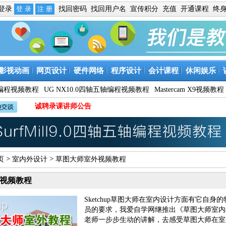
免登录
找回密码
找回用户名
宣传积分
充值
开通课程
终
影视动画
网页设计
硬件网络
程序设计
会计课程
休闲娱乐
9数控编程视频教程
UG NX10.0四轴五轴编程视频教程
Mastercam X9视频教程
诚聘录课讲师公告
>
>
页
室内外设计
草图大师室外视频教程
视频教程
Sketchup草图大师在室内设计方面有它
员的要求，我爱自学网继推出《草图大师室内
老师一步步生动的讲解，去感受草图大师在室