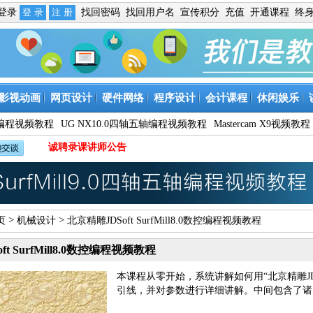
免登录
找回密码
找回用户名
宣传积分
充值
开通课程
终
影视动画
网页设计
硬件网络
程序设计
会计课程
休闲娱乐
9数控编程视频教程
UG NX10.0四轴五轴编程视频教程
Mastercam X9视频教程
诚聘录课讲师公告
>
>
页
机械设计
北京精雕JDSoft SurfMill8.0数控编程视频教程
t SurfMill8.0数控编程视频教程
本课程从零开始，系统讲解如何用“北京精雕JDSof
引线，并对参数进行详细讲解。中间包含了诸