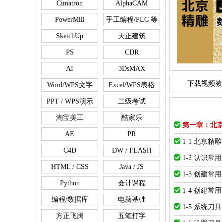
Cimatron
AlphaCAM
PowerMill
手工编程/PLC 等
SketchUp
天正建筑
PS
CDR
AI
3DsMAX
下载视频教
Word/WPS文字
Excel/WPS表格
PPT / WPS演示
二级考试
淘宝美工
酷家乐
第一章：北
AE
PR
1-1 北京
C4D
DW / FLASH
1-2 认识常
HTML / CSS
Java / JS
1-3 创建常
Python
会计课程
1-4 创建常
编程/数据库
电脑基础
1-5 系统
方正飞腾
五笔打字