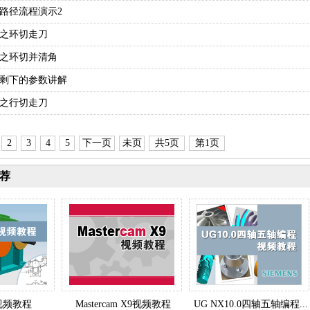
具路径流程演示2
方式之环切走刀
走刀之环切并清角
走刀剩下的参数讲解
方式之行切走刀
2
3
4
5
下一页
未页
共5页
第1页
荐
.0视频教程
Mastercam X9视频教程
UG NX10.0四轴五轴编程...