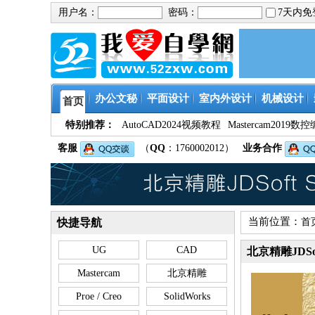
用户名：
密码：
7天内
办公文秘
平面设计
室内外设计
机械设计
首页
特别推荐：
AutoCAD2024视频教程
Mastercam201
客服
（
QQ
：1760002012）
业务合作
当前位置：
快捷导航
首
UG
CAD
北京精雕JDSof
Mastercam
北京精雕
Proe / Creo
SolidWorks