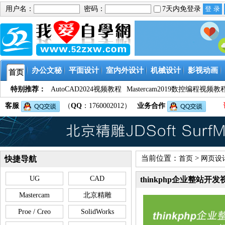
用户名：
密码：
7天内免登录
办公文秘
平面设计
室内外设计
机械设计
影视动画
首页
特别推荐：
AutoCAD2024视频教程
Mastercam2019数控编程视频教
客服
（
QQ
：1760002012）
业务合作
当前位置：
>
快捷导航
首页
网页设
UG
CAD
thinkphp企业整站开
Mastercam
北京精雕
Proe / Creo
SolidWorks