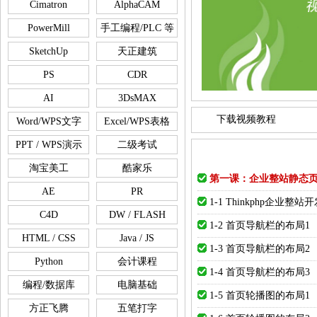
Cimatron
AlphaCAM
PowerMill
手工编程/PLC 等
SketchUp
天正建筑
PS
CDR
AI
3DsMAX
下载视频教程
Word/WPS文字
Excel/WPS表格
PPT / WPS演示
二级考试
淘宝美工
酷家乐
第一课：企业整站静态页
AE
PR
1-1 Thinkphp企业整
C4D
DW / FLASH
1-2 首页导航栏的布局1
HTML / CSS
Java / JS
1-3 首页导航栏的布局2
Python
会计课程
1-4 首页导航栏的布局3
编程/数据库
电脑基础
1-5 首页轮播图的布局1
方正飞腾
五笔打字