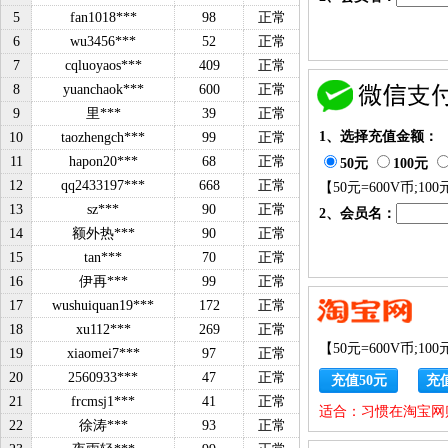
5
fan1018***
98
正常
6
wu3456***
52
正常
7
cqluoyaos***
409
正常
8
yuanchaok***
600
正常
9
里***
39
正常
1、选择充值金额：
10
taozhengch***
99
正常
11
hapon20***
68
正常
50元
100元
12
qq2433197***
668
正常
【
50元=600V币;100
13
sz***
90
正常
2、会员名：
14
额外热***
90
正常
15
tan***
70
正常
16
伊再***
99
正常
17
wushuiquan19***
172
正常
18
xu112***
269
正常
【
50元=600V币;100
19
xiaomei7***
97
正常
20
2560933***
47
正常
充值50元
充值
21
frcmsj1***
41
正常
适合：习惯在淘宝网
22
徐涛***
93
正常