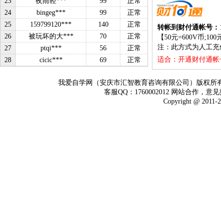
23
夜雨轻***
99
正常
24
bingeg***
99
正常
25
159799120***
140
正常
转帐到财付通帐号：
26
被玩坏的大***
70
正常
【
50元=600V币;100
注：此方式为人工充
27
ptqi***
56
正常
适合：开通财付通帐
28
cicic***
69
正常
我爱自学网（安庆市汇智教育咨询有限公司）版权所
客服QQ：1760002012 网站合作，意见
Copyright @