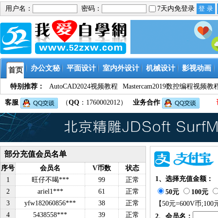
用户名：
密码：
7天内免登录
办公文秘
平面设计
室内外设计
机械设计
影视动画
首页
特别推荐：
AutoCAD2024视频教程
Mastercam2019数控编程视频教
客服
（
QQ
：1760002012）
业务合作
部分充值会员名单
序号
会员名
V币数
状态
1、选择充值金额：
1
旺仔不喝***
99
正常
2
ariel1***
61
正常
50元
100元
3
yfw182060856***
38
正常
【
50元=600V币;100
4
5438558***
39
正常
2、会员名：