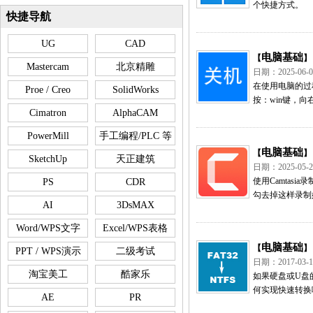
个快捷方式。
快捷导航
UG
CAD
电脑基础
【
】
Mastercam
北京精雕
日期：2025-0
在使用电脑的过
Proe / Creo
SolidWorks
按：win键，向右
Cimatron
AlphaCAM
PowerMill
手工编程/PLC 等
电脑基础
【
】
SketchUp
天正建筑
日期：2025-0
使用Camta
PS
CDR
勾去掉这样录制
AI
3DsMAX
Word/WPS文字
Excel/WPS表格
电脑基础
【
】
PPT / WPS演示
二级考试
日期：2017-0
淘宝美工
酷家乐
如果硬盘或U盘
何实现快速转换呢
AE
PR