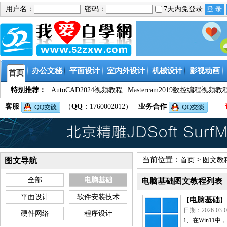
用户名：
密码：
7天内免登录
办公文秘
平面设计
室内外设计
机械设计
影视动画
首页
特别推荐：
AutoCAD2024视频教程
Mastercam2019数控编程视频教
客服
（
QQ
：1760002012）
业务合作
当前位置：
>
图文导航
首页
图文教
全部
电脑基础
电脑基础图文教程列表
平面设计
软件安装技术
电脑基础
【
】
日期：2026-0
硬件网络
程序设计
1、在Win1