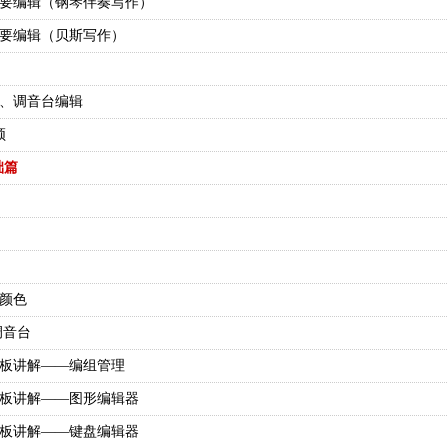
窗简要编辑（钢琴伴奏写作）
窗简要编辑（贝斯写作）
窗口、调音台编辑
频
础篇
与颜色
向调音台
器面板讲解——编组管理
器面板讲解——图形编辑器
器面板讲解——键盘编辑器