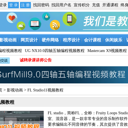
免登录
找回密码
找回用户名
宣传积分
充值
开通课程
终
影视动画
网页设计
硬件网络
程序设计
会计课程
休闲娱乐
9数控编程视频教程
UG NX10.0四轴五轴编程视频教程
Mastercam X9视频教程
诚聘录课讲师公告
>
>
页
影视动画
FL Studio11视频教程
11视频教程
FL studio，简称FL，全称：Fruity Loo
室、混音器，是一款非常专业的音乐制作软件。F
要求编辑出不同音律的节奏，其次提供了音效