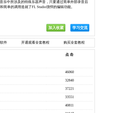
音乐中所涉及的特殊乐器声音，只要通过简单外部录音后
集和简单的调用造就了FL Studio强悍的编辑功能。
加入收葳
学习交流
软件
开通观看全套教程
购买全套教程
点 击
46060
32840
37221
33551
40811