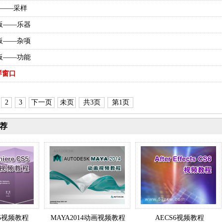
板——采样
面板——乐器
面板——杂项
面板——功能
琴窗口
2
3
下一页
未页
共3页
第1页
荐
CS5视频教程
MAYA2014动画视频教程
AECS6视频教程