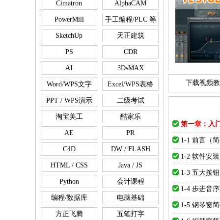
Cimatron
AlphaCAM
PowerMill
手工编程/PLC 等
SketchUp
天正建筑
PS
CDR
AI
3DsMAX
下载视频教
Word/WPS文字
Excel/WPS表格
PPT / WPS演示
二级考试
淘宝美工
酷家乐
第一章：入
AE
PR
1-1 前言
C4D
DW / FLASH
1-2 软件安装
HTML / CSS
Java / JS
1-3 五大按钮
Python
会计课程
1-4 步进音
编程/数据库
电脑基础
1-5 钢琴
方正飞腾
五笔打字