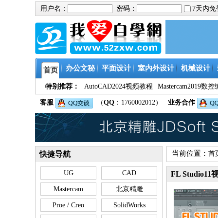
用户名：
密码：
7天内
办公文秘
平面设计
室内外设计
机械设计
首页
特别推荐：
AutoCAD2024视频教程
Mastercam201
客服
（
QQ
：1760002012）
业务合作
当前位置：
快捷导航
首
UG
CAD
FL Studio
Mastercam
北京精雕
Proe / Creo
SolidWorks