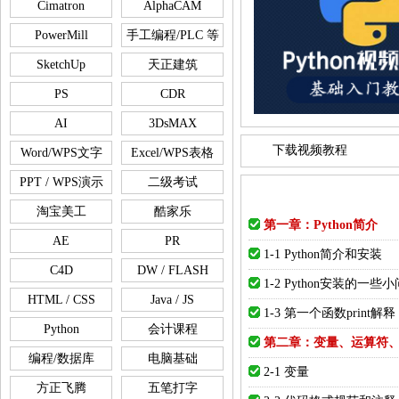
Cimatron
AlphaCAM
PowerMill
手工编程/PLC 等
SketchUp
天正建筑
PS
CDR
AI
3DsMAX
下载视频教程
Word/WPS文字
Excel/WPS表格
PPT / WPS演示
二级考试
淘宝美工
酷家乐
第一章：Python简介
AE
PR
1-1 Python简介和安装
C4D
DW / FLASH
1-2 Python安装的一
HTML / CSS
Java / JS
1-3 第一个函数print解释
Python
会计课程
第二章：变量、运算符
编程/数据库
电脑基础
2-1 变量
方正飞腾
五笔打字