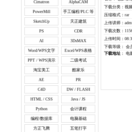
Cimatron
AlphaCAM
下载分类：视
PowerMill
手工编程/PLC 等
压缩格式：rar
SketchUp
天正建筑
上传讲师：adm*
下载次数：115
PS
CDR
上传时间：08:32
AI
3DsMAX
下载等级： 会
Word/WPS文字
Excel/WPS表格
下载地址
：
电
PPT / WPS演示
二级考试
淘宝美工
酷家乐
AE
PR
C4D
DW / FLASH
HTML / CSS
Java / JS
Python
会计课程
编程/数据库
电脑基础
方正飞腾
五笔打字