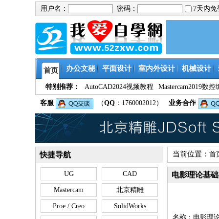
用户名：
密码：
7天内
办公文秘
平面设计
室内外设计
机械设计
首页
特别推荐：
AutoCAD2024视频教程
Mastercam201
客服
（
QQ
：1760002012）
业务合作
当前位置：
快捷导航
首
UG
CAD
电影理论基础
Mastercam
北京精雕
Proe / Creo
SolidWorks
名称：电影理