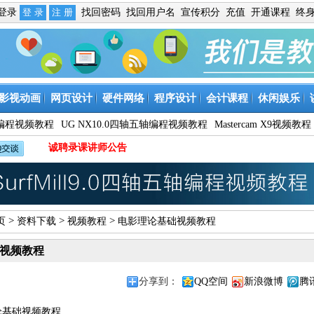
免登录
找回密码
找回用户名
宣传积分
充值
开通课程
终
影视动画
网页设计
硬件网络
程序设计
会计课程
休闲娱乐
9数控编程视频教程
UG NX10.0四轴五轴编程视频教程
Mastercam X9视频教程
诚聘录课讲师公告
>
>
>
页
资料下载
视频教程
电影理论基础视频教程
视频教程
分享到：
QQ空间
新浪微博
腾
论基础视频教程