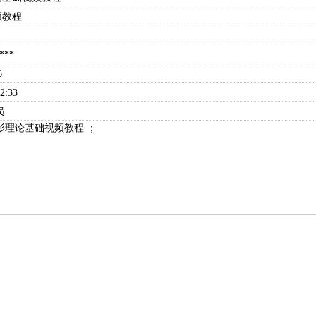
频教程
**
6
:33
员
影理论基础视频教程
；