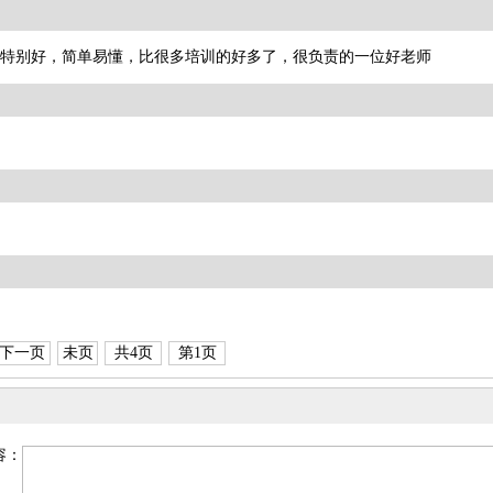
特别好，简单易懂，比很多培训的好多了，很负责的一位好老师
解。谢谢
下一页
未页
共4页
第1页
容：