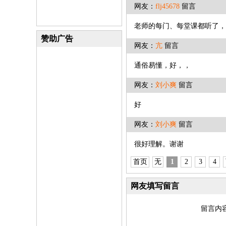
网友：
flj45678
留言
老师的每门、每堂课都听了，
赞助广告
网友：
亢
留言
通俗易懂，好，，
网友：
刘小爽
留言
好
网友：
刘小爽
留言
很好理
首页
无
1
2
3
4
网友填写留言
留言内