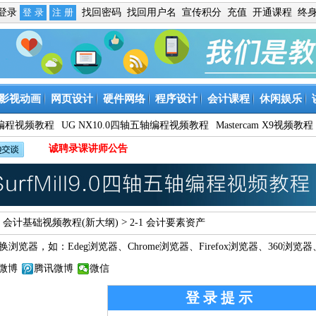
免登录
找回密码
找回用户名
宣传积分
充值
开通课程
终
影视动画
网页设计
硬件网络
程序设计
会计课程
休闲娱乐
9数控编程视频教程
UG NX10.0四轴五轴编程视频教程
Mastercam X9视频教程
诚聘录课讲师公告
>
>
会计基础视频教程(新大纲)
2-1 会计要素资产
换浏览器，如：
Edeg浏览器
、
Chrome浏览器
、
Firefox浏览器
、
360浏览器
微博
腾讯微博
微信
登录提示