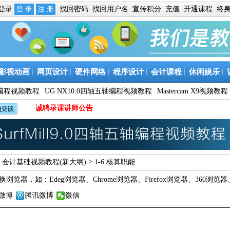
免登录
找回密码
找回用户名
宣传积分
充值
开通课程
终
影视动画
网页设计
硬件网络
程序设计
会计课程
休闲娱乐
9数控编程视频教程
UG NX10.0四轴五轴编程视频教程
Mastercam X9视频教程
诚聘录课讲师公告
>
>
会计基础视频教程(新大纲)
1-6 核算职能
换浏览器，如：
Edeg浏览器
、
Chrome浏览器
、
Firefox浏览器
、
360浏览器
微博
腾讯微博
微信