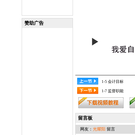
赞助广告
1-5 会计目标
1-7 监督职能
留言板
网友：
光耀阳
留言