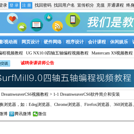
免登录
找回密码
找回用户名
宣传积分
充值
开通课程
终
影视动画
网页设计
硬件网络
程序设计
会计课程
休闲娱乐
9数控编程视频教程
UG NX10.0四轴五轴编程视频教程
Mastercam X9视频教程
诚聘录课讲师公告
>
>
DreamweaverCS6视频教程
1-1 DreamweaverCS6软件简介和安装
换浏览器，如：
Edeg浏览器
、
Chrome浏览器
、
Firefox浏览器
、
360浏览器
微博
腾讯微博
微信