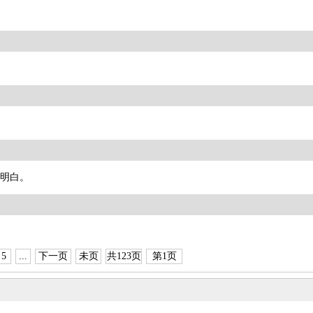
明白。
5
...
下一页
未页
共123页
第1页