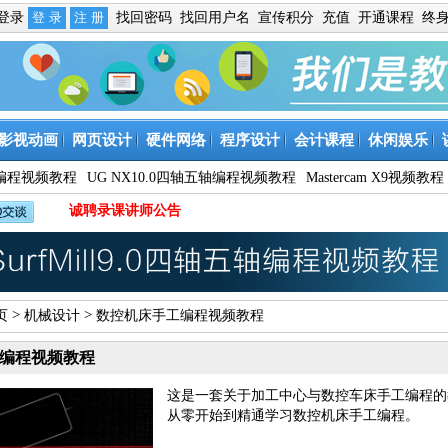
免登录
找回密码
找回用户名
宣传积分
充值
开通课程
终
影视动画
网页设计
硬件网络
程序设计
会计课程
休闲娱乐
9数控编程视频教程
UG NX10.0四轴五轴编程视频教程
Mastercam X9视频教程
诚聘录课讲师公告
>
>
页
机械设计
数控机床手工编程视频教程
编程视频教程
这是一套关于加工中心与数控车床手工编程的
从零开始到精通学习数控机床手工编程。