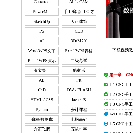
Cimatron
AlphaCAM
PowerMill
手工编程/PLC 等
SketchUp
天正建筑
PS
CDR
AI
3DsMAX
下载视频教
Word/WPS文字
Excel/WPS表格
PPT / WPS演示
二级考试
淘宝美工
酷家乐
第一章：CN
AE
PR
1-1 CN
C4D
DW / FLASH
1-2 CN
HTML / CSS
Java / JS
1-3 CN
Python
会计课程
1-4 CN
编程/数据库
电脑基础
1-5 CN
方正飞腾
五笔打字