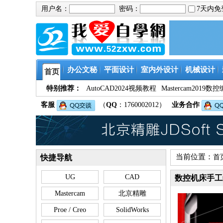
用户名：
密码：
7天内
办公文秘
平面设计
室内外设计
机械设计
首页
特别推荐：
AutoCAD2024视频教程
Mastercam201
客服
（
QQ
：1760002012）
业务合作
当前位置：
快捷导航
首
UG
CAD
数控机床手工
Mastercam
北京精雕
Proe / Creo
SolidWorks